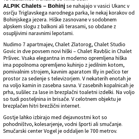
se nahajajo v vasici Ukanc v
ALPIK Chalets – Bohinj
osrčju Triglavskega narodnega parka, le nekaj korakov od
Bohinjskega jezera. Hiške zasnovane v sodobnem
alpskem slogu z balkoni ali terasami, so obdane z
osupljivimi naravnimi lepotami.
Nudimo 7 apartmajev, Chalet Zlatorog, Chalet Studio
Govic in dve povsem novi hiški – Chalet Ravbšic in Chalet
Pršivec. Vsaka elegantna in moderno opremljena hiška
ima popolnoma opremljeno kuhinjo z jedilnim kotom,
pomivalnim strojem, kavnim aparatom Illy in pečico ter
prostor za sedenje s televizorjem. V nekaterih enotah je
na voljo kamin in zasebna savna. V zasebnih kopalnicah je
prha, sušilec za lase in brezplačni toaletni izdelki. Na voljo
so tudi posteljnina in brisače. V celotnem objektu je
brezplačen hitri brezžični internet.
Gostje lahko izbirajo med dejavnostmi kot so
pohodništvo, kolesarjenje, vodni športi ali smučanje.
Smučarski center Vogel je oddaljen le 700 metrov.