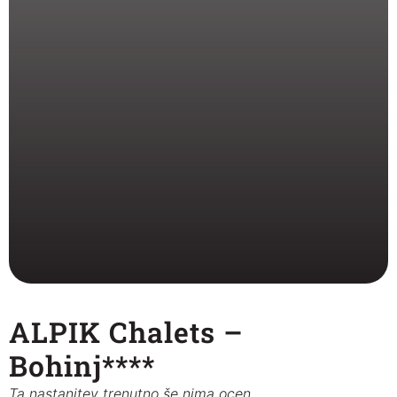
ALPIK Chalets –
Bohinj****
Ta nastanitev trenutno še nima ocen