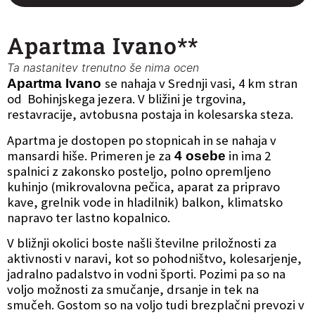
Apartma Ivano**
Ta nastanitev trenutno še nima ocen
se nahaja v Srednji vasi, 4 km stran
Apartma Ivano
od Bohinjskega jezera. V bližini je trgovina,
restavracije, avtobusna postaja in kolesarska steza.
Apartma je dostopen po stopnicah in se nahaja v
mansardi hiše. Primeren je za
in ima 2
4 osebe
spalnici z zakonsko posteljo, polno opremljeno
kuhinjo (mikrovalovna pečica, aparat za pripravo
kave, grelnik vode in hladilnik) balkon, klimatsko
napravo ter lastno kopalnico.
V bližnji okolici boste našli številne priložnosti za
aktivnosti v naravi, kot so pohodništvo, kolesarjenje,
jadralno padalstvo in vodni športi. Pozimi pa so na
voljo možnosti za smučanje, drsanje in tek na
smučeh. Gostom so na voljo tudi brezplačni prevozi v