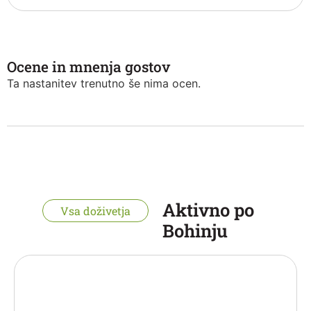
Ocene in mnenja gostov
Ta nastanitev trenutno še nima ocen.
Aktivno po
Vsa doživetja
Bohinju
“Za brezskrben spust je potreben le nasmeh