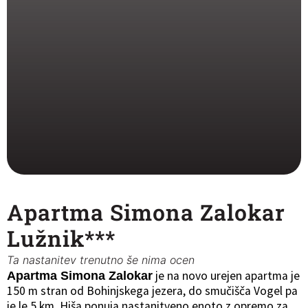
Apartma Simona Zalokar
Lužnik***
Ta nastanitev trenutno še nima ocen
je na novo urejen apartma je
Apartma Simona Zalokar
150 m stran od Bohinjskega jezera, do smučišča Vogel pa
je le 5 km. Hiša ponuja nastanitveno enoto z opremo za