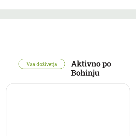
Aktivno po
Vsa doživetja
Bohinju
“Ne pozabite loparja – igrišče imamo, opremo
in dobro voljo pa prinesete vi! “