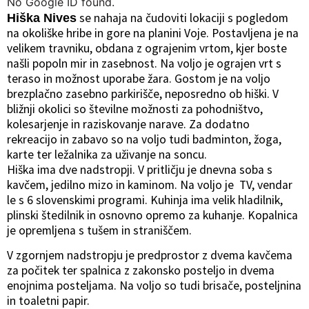
No Google ID found.
se nahaja na čudoviti lokaciji s pogledom
Hiška Nives
na okoliške hribe in gore na planini Voje. Postavljena je na
velikem travniku, obdana z ograjenim vrtom, kjer boste
našli popoln mir in zasebnost. Na voljo je ograjen vrt s
teraso in možnost uporabe žara. Gostom je na voljo
brezplačno zasebno parkirišče, neposredno ob hiški. V
bližnji okolici so številne možnosti za pohodništvo,
kolesarjenje in raziskovanje narave. Za dodatno
rekreacijo in zabavo so na voljo tudi badminton, žoga,
karte ter ležalnika za uživanje na soncu.
Hiška ima dve nadstropji. V pritličju je dnevna soba s
kavčem, jedilno mizo in kaminom. Na voljo je TV, vendar
le s 6 slovenskimi programi. Kuhinja ima velik hladilnik,
plinski štedilnik in osnovno opremo za kuhanje. Kopalnica
je opremljena s tušem in straniščem.
V zgornjem nadstropju je predprostor z dvema kavčema
za počitek ter spalnica z zakonsko posteljo in dvema
enojnima posteljama. Na voljo so tudi brisače, posteljnina
in toaletni papir.