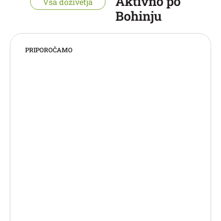
Aktivno po
Vsa doživetja
Bohinju
PRIPOROČAMO
“Sprostite se in uživajte – temperatura vode
je vedno idealna, neglede na sezono!”