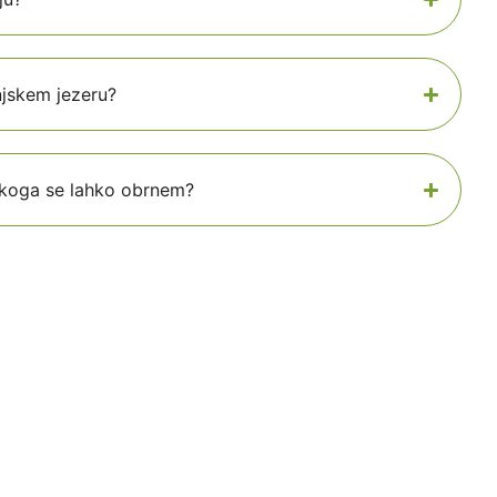
njskem jezeru?
a koga se lahko obrnem?
!