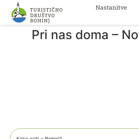
Nastanitve
Pri nas doma – N
Kako priti v Bohinj?