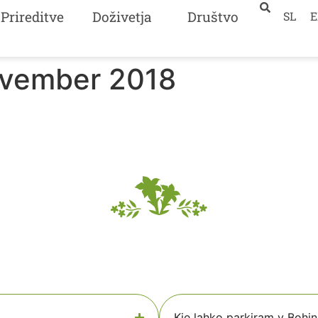
Prireditve
Doživetja
Društvo
SL
E
ovember 2018
Kje lahko parkiram v Bohin