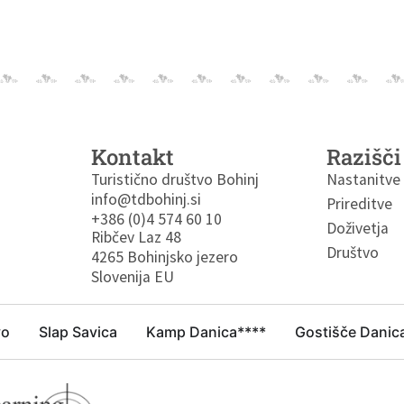
Kontakt
Razišči
Turistično društvo Bohinj
Nastanitve
info@tdbohinj.si
Prireditve
+386 (0)4 574 60 10
Doživetja
Ribčev Laz 48
Društvo
4265 Bohinjsko jezero
Slovenija EU
vo
Slap Savica
Kamp Danica****
Gostišče Danic