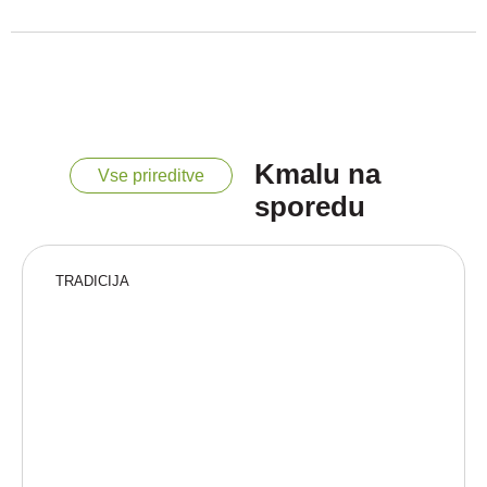
Kmalu na
Vse prireditve
sporedu
TRADICIJA
“Vsak ponedeljek v Srednji vasi – kjer Bohinj
pokaže svojo pravo, srčno podobo.”