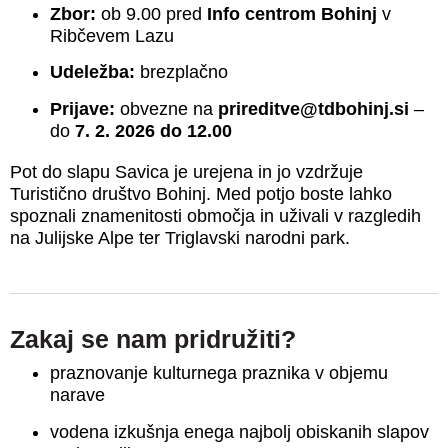
Zbor:
ob 9.00 pred
Info centrom Bohinj
v
Ribčevem Lazu
Udeležba:
brezplačno
Prijave:
obvezne na
prireditve@tdbohinj.si
–
do
7. 2. 2026 do 12.00
Pot do slapu Savica je urejena in jo vzdržuje
Turistično društvo Bohinj. Med potjo boste lahko
spoznali znamenitosti območja in uživali v razgledih
na Julijske Alpe ter Triglavski narodni park.
Zakaj se nam pridružiti?
praznovanje kulturnega praznika v objemu
narave
vodena izkušnja enega najbolj obiskanih slapov