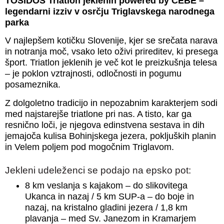
TOSIDOS Triatlon jeklenih powered by CEBE –
legendarni izziv v osrčju Triglavskega narodnega
parka
V najlepšem kotičku Slovenije, kjer se srečata narava
in notranja moč, vsako leto oživi prireditev, ki presega
šport. Triatlon jeklenih je več kot le preizkušnja telesa
– je poklon vztrajnosti, odločnosti in pogumu
posameznika.
Z dolgoletno tradicijo in nepozabnim karakterjem sodi
med najstarejše triatlone pri nas. A tisto, kar ga
resnično loči, je njegova edinstvena sestava in dih
jemajoča kulisa Bohinjskega jezera, pokljuških planin
in Velem poljem pod mogočnim Triglavom.
Jekleni udeleženci se podajo na epsko pot:
8 km veslanja s kajakom – do slikovitega
Ukanca in nazaj / 5 km SUP-a – do boje in
nazaj, na kristalno gladini jezera / 1,8 km
plavanja – med Sv. Janezom in Kramarjem