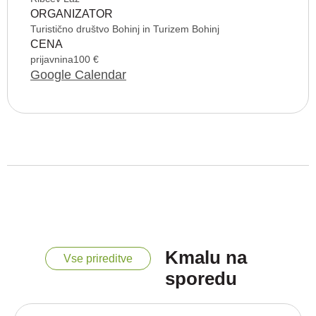
ORGANIZATOR
Turistično društvo Bohinj in Turizem Bohinj
CENA
prijavnina
100 €
Google Calendar
Kmalu na
Vse prireditve
sporedu