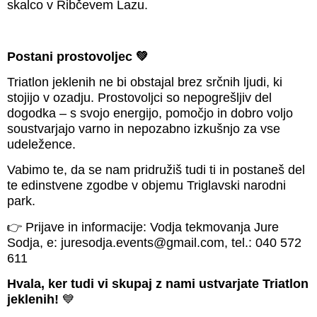
skalco v Ribčevem Lazu.
Postani prostovoljec
💚
Triatlon jeklenih ne bi obstajal brez srčnih ljudi, ki
stojijo v ozadju. Prostovoljci so nepogrešljiv del
dogodka – s svojo energijo, pomočjo in dobro voljo
soustvarjajo varno in nepozabno izkušnjo za vse
udeležence.
Vabimo te, da se nam pridružiš tudi ti in postaneš del
te edinstvene zgodbe v objemu Triglavski narodni
park.
👉 Prijave in informacije: Vodja tekmovanja Jure
Sodja, e:
juresodja.events@gmail.com
, tel.: 040 572
611
Hvala, ker tudi vi skupaj z nami ustvarjate Triatlon
jeklenih!
💙