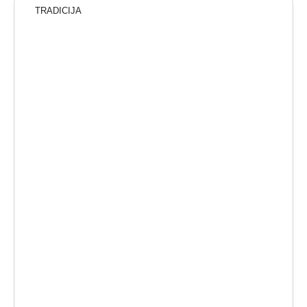
TRADICIJA
“Vsak ponedeljek v Srednji vasi – kjer Bohinj
pokaže svojo pravo, srčno podobo.”