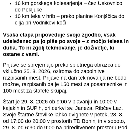
16 km gorskega kolesarjenja – čez Uskovnico
do Pokljuke
10 km teka v hrib – preko planine Konjščica do
cilja pri Vodnikovi koči
Vsaka etapa pripoveduje svojo zgodbo, vsak
udeleženec pa jo piše po svoje – z močjo telesa in
duha. To ni zgolj tekmovanje, je doživetje, ki
ostane z vami.
Prijave se sprejemajo preko spletnega obrazca do
vključno 25. 8. 2026, oziroma do zapolnitve
razpisanih mest. Prijave na dan tekmovanja
ne
bodo
možne, razpisanih pa je 150 mest za posameznike in
100 mest za štafete skupaj.
Štart je 29. 8. 2026 ob 9:00 v plavanju in 10:00 v
kajakih in SUPih, pri cerkvi sv. Janeza, Ribčev Laz.
Svoje štartne številke lahko dvignete v petek, 28. 8.
od 17:00 do 20:00 v prostorih TD Bohinj in v soboto,
29. 8. od 6:30 do 9:00 na prireditvenem prostoru Pod